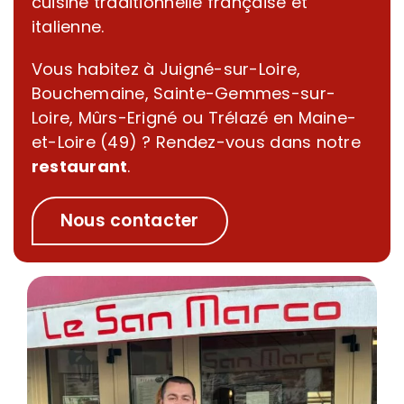
cuisine traditionnelle française et
italienne.
Vous habitez à Juigné-sur-Loire,
Bouchemaine, Sainte-Gemmes-sur-
Loire, Mûrs-Erigné ou Trélazé en Maine-
et-Loire (49) ? Rendez-vous dans notre
restaurant
.
Nous contacter