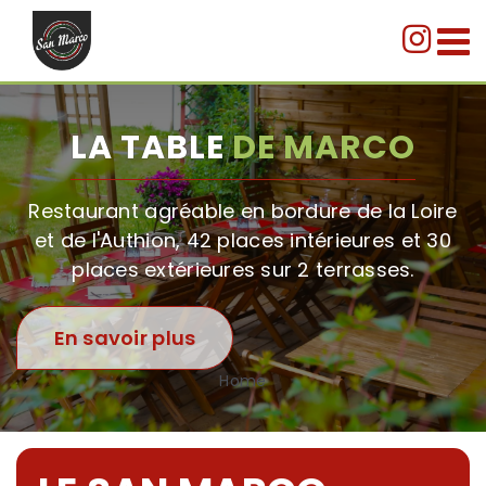
Passer
au
contenu
LA TABLE
DE MARCO
Restaurant agréable en bordure de la Loire
et de l'Authion, 42 places intérieures et 30
places extérieures sur 2 terrasses.
En savoir plus
Home